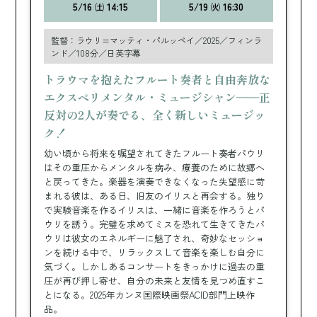
5/16 ㈯ 14:15
5/19 ㈫ 16:30
監督：ラウリ=マッティ・パルッペイ／2025／フィンラ
ンド／108分／日英字幕
トラウマを抱えたフルート奏者と自由奔放な
エクスペリメンタル・ミュージシャン――正
反対の2人が奏でる、全く新しいミュージッ
ク！
幼い頃から将来を嘱望されてきたフルート奏者パウリ
はその重圧からメンタルを病み、療養のために故郷へ
と戻ってきた。楽器を演奏できなくなった失望感に苛
まれる彼は、ある日、旧友のイリスと再会する。独り
で実験音楽を作るイリスは、一緒に音楽を作ろうとパ
ウリを誘う。完璧を求めてミスを恐れて生きてきたパ
ウリは彼女のエネルギーに魅了され、奇妙なセッショ
ンを続ける中で、リラックスして音楽を楽しむ自分に
気づく。しかしあるコンサートをきっかけに過去の重
圧が再び押し寄せ、自分の未来と友情を見つめ直すこ
とになる。2025年カンヌ国際映画祭ACID部門上映作
品。