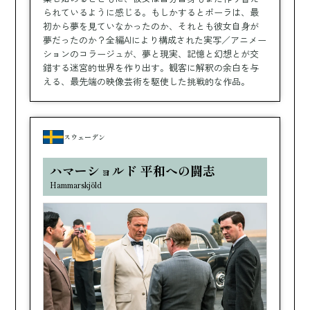
られているように感じる。もしかするとポーラは、最
初から夢を見ていなかったのか、それとも彼女自身が
夢だったのか？全編AIにより構成された実写／アニメー
ションのコラージュが、夢と現実、記憶と幻想とが交
錯する迷宮的世界を作り出す。観客に解釈の余白を与
える、最先端の映像芸術を駆使した挑戦的な作品。
スウェーデン
ハマーショルド 平和への闘志
Hammarskjöld