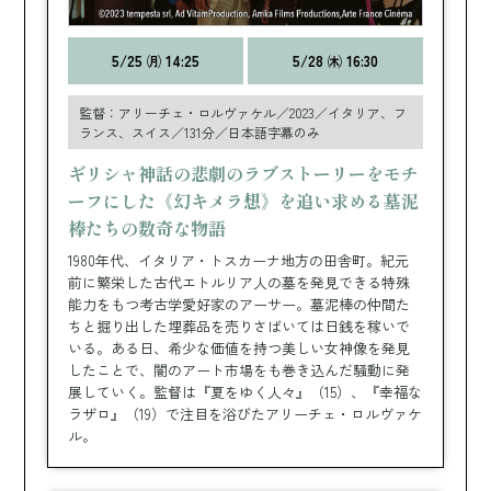
5/25 ㈪ 14:25
5/28 ㈭ 16:30
監督：アリーチェ・ロルヴァケル／2023／イタリア、フ
ランス、スイス／131分／日本語字幕のみ
ギリシャ神話の悲劇のラブストーリーをモチ
ーフにした《幻キメラ想》を追い求める墓泥
棒たちの数奇な物語
1980年代、イタリア・トスカーナ地方の田舎町。紀元
前に繁栄した古代エトルリア人の墓を発見できる特殊
能力をもつ考古学愛好家のアーサー。墓泥棒の仲間た
ちと掘り出した埋葬品を売りさばいては日銭を稼いで
いる。ある日、希少な価値を持つ美しい女神像を発見
したことで、闇のアート市場をも巻き込んだ騒動に発
展していく。監督は『夏をゆく人々』（15）、『幸福な
ラザロ』（19）で注目を浴びたアリーチェ・ロルヴァケ
ル。