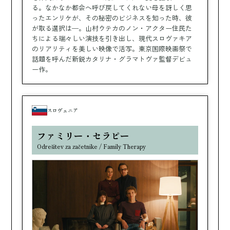
る。なかなか都会へ呼び戻してくれない母を訝しく思
ったエンリケが、その秘密のビジネスを知った時、彼
が取る選択は─。山村ウテカのノン・アクター住民た
ちによる瑞々しい演技を引き出し、現代スロヴァキア
のリアリティを美しい映像で活写。東京国際映画祭で
話題を呼んだ新鋭カタリナ・グラマトヴァ監督デビュ
ー作。
スロヴェニア
ファミリー・セラピー
Odrešitev za začetnike / Family Therapy