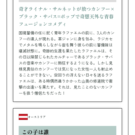
奇才ライナル・サルネットが放つカンフー×
ブラック・サバス=ポップで奇想天外な青春
フュージョンコメディ
国境警備の任に就く青年ラファエルの前に、3人のカン
フーの達人が現れる。革ジャンに身を包み、ラジカセ
でメタルを鳴らしながら宙を舞う彼らの前に警備隊は
壊滅状態に。奇跡的生還を果たしたラファエルは、そ
の日以降禁じられたカルチャーであるブラック・サバ
スの音楽やカンフーに熱狂するようになる。しかし見
様見真似のカンフーでは気になった女性一人も射止め
ることができない。空回りの冴えない日々を送るラフ
ァエルは、ある時偶然通りかかった山奥の修道院で衝
撃の出逢いを果たす。それは、見たことのないカンフ
ーを扱う僧侶たちだった！
オーストリア
この子は誰