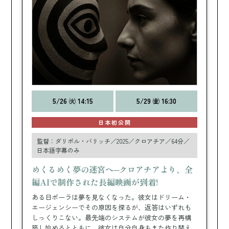
VENUE
会場・チケット
ORGANISERS
主催者
TRAILER
予告編
NEWS
新着情報
5/26 ㈫ 14:15
5/29 ㈮ 16:30
日本初公開
監督：ダリボル・バリッチ／2025／クロアチア／64分／
日本語字幕のみ
めくるめく夢の迷宮へ─クロアチアより、全
編AIで制作された長編映画が到着!
ある日ポーラは夢を見なくなった。彼女はドリーム・
エージェンシーでその原因を探るが、返答はいずれも
しっくりこない。最先端のシステムが彼女の夢を再構
築し始めるとともに、彼女は自分自身もまた作り替え