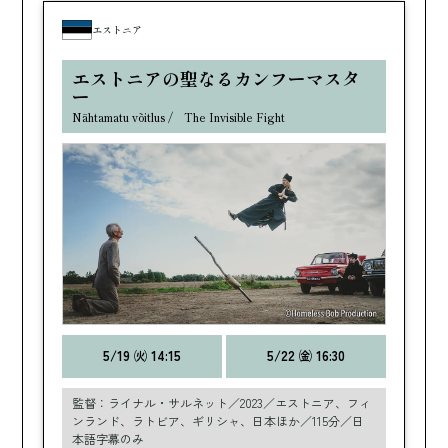
エストニア
エストニアの聖なるカンフーマスタ
ー
Nähtamatu võitlus / The Invisible Fight
5/19 ㈫ 14:15
5/22 ㈮ 16:30
監督：ライナル・サルネット／2023／エストニア、フィ
ンランド、ラトビア、ギリシャ、日本ほか／115分／日
本語字幕のみ