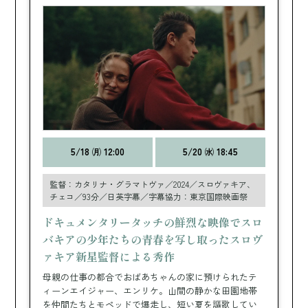
5/18 ㈪ 12:00
5/20 ㈬ 18:45
監督：カタリナ・グラマトヴァ／2024／スロヴァキア、
チェコ／93分／日英字幕／字幕協力：東京国際映画祭
ドキュメンタリータッチの鮮烈な映像でスロ
バキアの少年たちの青春を写し取ったスロヴ
ァキア新星監督による秀作
母親の仕事の都合でおばあちゃんの家に預けられたテ
ィーンエイジャー、エンリケ。山間の静かな田園地帯
を仲間たちとモペッドで爆走し、短い夏を謳歌してい