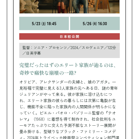
5/23 ㈯ 18:45
5/26 ㈫ 16:30
日本初公開
監督：ソニア・プロセンツ／2024／スロヴェニア／122分
／日英字幕
完璧だったはずのエリート家族が辿るのは、
奇妙で痛快な崩壊の一路?
オリビア、アレクサンダーの夫婦と、娘のアガタ。一
見裕福で完璧に見える3人家族の元へある日、謎の青年
ジュリアンがやって来る。彼が家族に溶け込むにつ
れ、エリート家族の彼らの暮らしには次第に亀裂が生
じ、機能不全に陥った家族内の人間関係が明らかにな
っていく。ピエル・パオロ・パゾリーニ監督の『テオ
レマ』（1968）に着想を得て制作され、社会批判をユ
ーモアたっぷりに交えた予測不能なストーリー展開が
畳み掛ける、型破りなブラック・ファミリー・コメデ
ィ。2024年トライベッカ映画祭コンペティション部門選