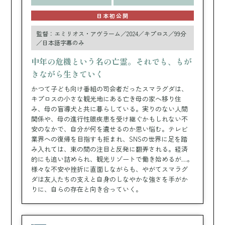
日本初公開
監督：エミリオス・アヴラーム／2024／キプロス／99分
／日本語字幕のみ
中年の危機という名の亡霊。それでも、もが
きながら生きていく
かつて子ども向け番組の司会者だったスマラグダは、
キプロスの小さな観光地にある亡き母の家へ移り住
み、母の盲導犬と共に暮らしている。実りのない人間
関係や、母の進行性眼疾患を受け継ぐかもしれない不
安のなかで、自分が何を遺せるのか思い悩む。テレビ
業界への復帰を目指すも拒まれ、SNSの世界に足を踏
み入れては、束の間の注目と反発に翻弄される。経済
的にも追い詰められ、観光リゾートで働き始めるが…。
様々な不安や挫折に直面しながらも、やがてスマラグ
ダは友人たちの支えと自身のしなやかな強さを手がか
りに、自らの存在と向き合っていく。