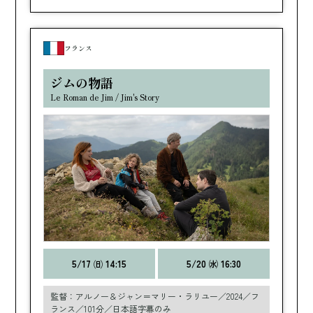
フランス
ジムの物語
Le Roman de Jim / Jim's Story
5/17 ㈰ 14:15
5/20 ㈬ 16:30
監督：アルノー＆ジャン＝マリー・ラリユー／2024／フ
ランス／101分／日本語字幕のみ