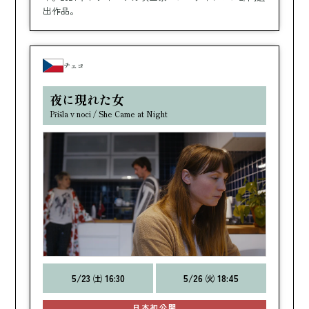
出作品。
チェコ
夜に現れた女
Přišla v noci / She Came at Night
5/23 ㈯ 16:30
5/26 ㈫ 18:45
日本初公開