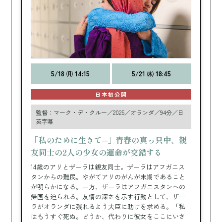
5/18 ㈪ 14:15
5/21 ㈭ 18:45
日本初公開
監督：マーク・デ・クルー／2025／オランダ／94分／日
英字幕
「私のために生きて─」青春の真っ只中、親
友同士の2人の少女の運命が交錯する
14歳のアリとザーラは親友同士。ザーラはアフガニス
タンからの難民。やがてアリのがんが末期であること
が明らかになる。一方、ザーラはアフガニスタンへの
帰国を迫られる。友情の深さを示す行動として、ザー
ラがオランダに残れるよう大臣に助けを求める。「私
はもうすぐ死ぬ。どうか、代わりに彼女をここにいさ