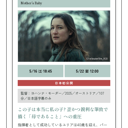
Mother’s Baby
5/16 ㈯ 18:45
5/22 ㈮ 12:00
日本初公開
監督：ヨハンナ・モーダー／2025／オーストリア／107
分／日本語字幕のみ
この子は本当に私の子? 歪かつ鋭利な筆致で
描く「母であること」への重圧
指揮者として成功しているユリアは40歳を迎え、パー