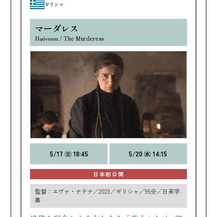
ギリシャ
マーダレス
Hφόνισσα / The Murderess
5/17 ㈰ 18:45
5/20 ㈬ 14:15
日本初公開
監督：エヴァ・ナテナ／2023／ギリシャ／95分／日英字
幕