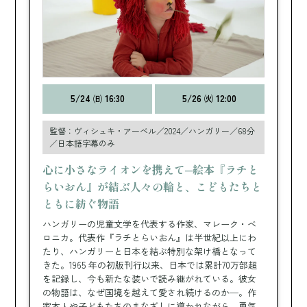
5/24 ㈰ 16:30
5/26 ㈫ 12:00
監督：ヴィシュキ・アーベル／2024／ハンガリー／68分
／日本語字幕のみ
心に小さなライオンを携えて─絵本『ラチと
らいおん』が結ぶ人々の輪と、こどもたちと
ともに紡ぐ物語
ハンガリーの児童文学を代表する作家、マレーク・ベ
ロニカ。代表作『ラチとらいおん』は半世紀以上にわ
たり、ハンガリーと日本を結ぶ特別な架け橋となって
きた。1965 年の初版刊行以来、日本では累計70万部超
を記録し、今も新たな装いで読み継がれている。彼女
の物語は、なぜ国境を越えて愛され続けるのか─。作
家本人や子どもたちのまなざしに導かれながら、勇気