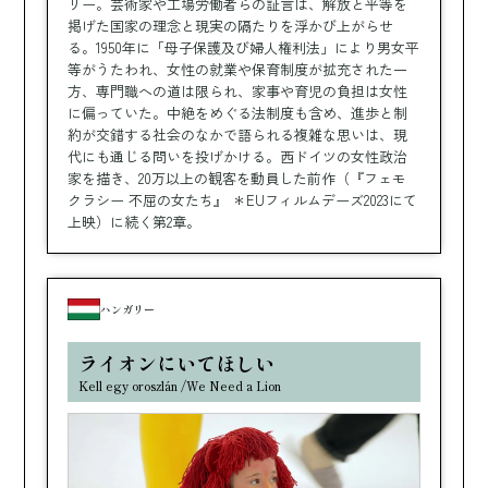
リー。芸術家や工場労働者らの証言は、解放と平等を
掲げた国家の理念と現実の隔たりを浮かび上がらせ
る。1950年に「母子保護及び婦人権利法」により男女平
等がうたわれ、女性の就業や保育制度が拡充された一
方、専門職への道は限られ、家事や育児の負担は女性
に偏っていた。中絶をめぐる法制度も含め、進歩と制
約が交錯する社会のなかで語られる複雑な思いは、現
代にも通じる問いを投げかける。西ドイツの女性政治
家を描き、20万以上の観客を動員した前作（『フェモ
クラシー 不屈の女たち』 ＊EUフィルムデーズ2023にて
上映）に続く第2章。
ハンガリー
ライオンにいてほしい
Kell egy oroszlán /We Need a Lion