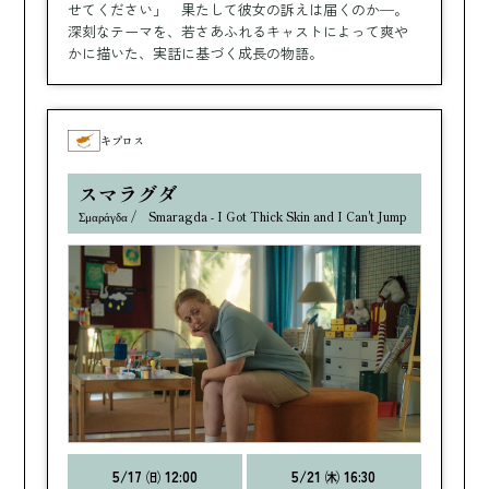
せてください」 果たして彼女の訴えは届くのか─。
深刻なテーマを、若さあふれるキャストによって爽や
かに描いた、実話に基づく成長の物語。
キプロス
スマラグダ
Σμαράγδα / Smaragda - I Got Thick Skin and I Can't Jump
5/17 ㈰ 12:00
5/21 ㈭ 16:30