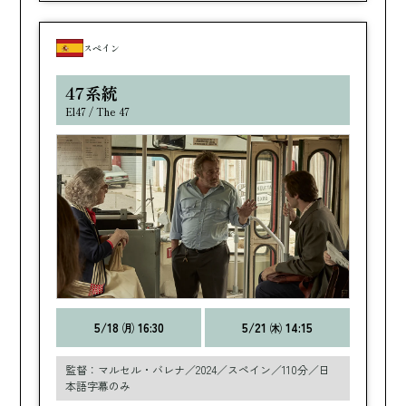
スペイン
47系統
El47 / The 47
5/18 ㈪ 16:30
5/21 ㈭ 14:15
監督：マルセル・バレナ／2024／スペイン／110分／日
本語字幕のみ