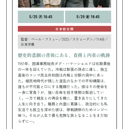
5/25 ㈪ 16:45
5/29 ㈮ 18:45
日本初公開
監督：ペール・フリュー／2023／スウェーデン／114分／
日英字幕
歴史的悲劇の背後にある、責務と内省の軌跡
1961年、国連事務総長ダグ・ハマーショルドは任期最後
の一年を迎えていた。冷戦は緊張の頂点に達し、独立
直後のコンゴ民主共和国は内戦と分断の渦中にあっ
た。植民地時代が残した混乱のなかでの平和構築は、
誰もが不可能と口にする難題だった。彼はその使命を
一身に背負うが、強い反発を招き情勢は緊迫してい
く。一方で親友との再会を機に、置き去りにしてきた
人生に向き合う。職務と内面に葛藤し、政治的にも私
生活でも孤立を深めた彼は、停戦調停のためコンゴへ
発つ。それが人生で最も危険な旅となることをまだ知
らずに─。