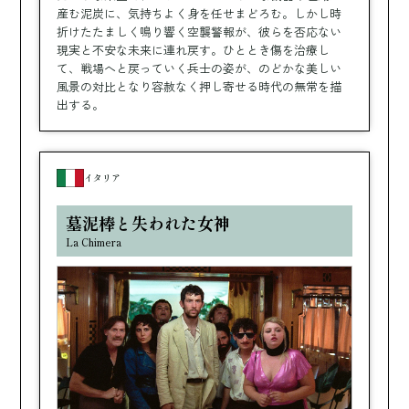
産む泥炭に、気持ちよく身を任せまどろむ。しかし時
折けたたましく鳴り響く空襲警報が、彼らを否応ない
現実と不安な未来に連れ戻す。ひととき傷を治療し
て、戦場へと戻っていく兵士の姿が、のどかな美しい
風景の対比となり容赦なく押し寄せる時代の無常を描
出する。
イタリア
墓泥棒と失われた女神
La Chimera