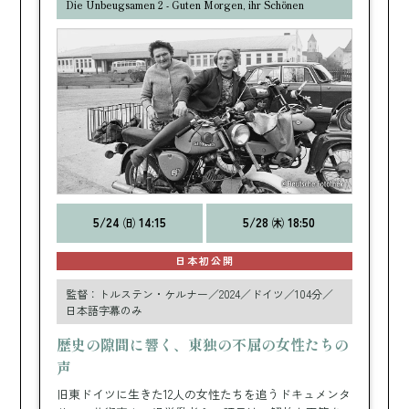
Die Unbeugsamen 2 - Guten Morgen, ihr Schönen
5/24 ㈰ 14:15
5/28 ㈭ 18:50
日本初公開
監督：トルステン・ケルナー／2024／ドイツ／104分／
日本語字幕のみ
歴史の隙間に響く、東独の不屈の女性たちの
声
旧東ドイツに生きた12人の女性たちを追うドキュメンタ