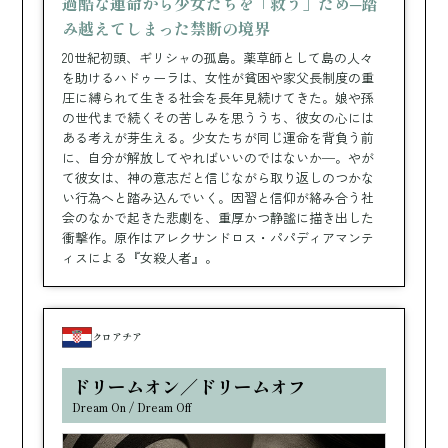
過酷な運命から少女たちを「救う」ため─踏
み越えてしまった禁断の境界
20世紀初頭、ギリシャの孤島。薬草師として島の人々
を助けるハドゥーラは、女性が貧困や家父長制度の重
圧に縛られて生きる社会を長年見続けてきた。娘や孫
の世代まで続くその苦しみを思ううち、彼女の心には
ある考えが芽生える。少女たちが同じ運命を背負う前
に、自分が解放してやればいいのではないか─。やが
て彼女は、神の意志だと信じながら取り返しのつかな
い行為へと踏み込んでいく。因習と信仰が絡み合う社
会のなかで起きた悲劇を、重厚かつ静謐に描き出した
衝撃作。原作はアレクサンドロス・パパディアマンテ
ィスによる『女殺人者』。
TOP
トップ
LINE UP
上映作品
クロアチア
SCHEDULE
ドリームオン／ドリームオフ
スケジュール
Dream On / Dream Off
EVENT
イベント