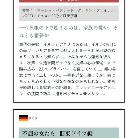
監督：トマーシュ・パヴリーチェク、ヤン・ヴェイナル
／2023／チェコ／85分／日英字幕
一つ屋根の下で始まるのは、家族の愛か、そ
れとも悪夢か
30代の夫婦・イルカとアネタはある日、イルカの60代
の母ヴァレリアを自宅に迎え入れる─それが地獄の始
まりになるとも知らずに。上品ながらも強気な彼女
は、次第に生活空間だけでなく夫婦の心の領域にまで
踏み込み、2人のプライバシーを侵していく…。親の善
意は本当に正しいのか。一番身近な母親こそが、実は
もっとも恐ろしく不穏な存在なのかもしれない。誰も
が経験しうる家族との距離を、ブラックユーモアとホ
ラーの狭間で巧みに描き出すチェコ発スリラー。
ドイツ
不屈の女たち─旧東ドイツ編