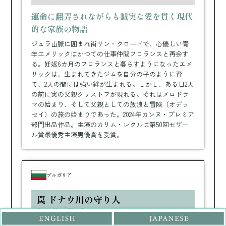
運命に翻弄されながらも誠実な愛を貫く現代
的な家族の物語
ジュラ山脈に囲まれ街サン・クロードで、心優しい青
年エメリックはかつての仕事仲間フロランスと再会す
る。妊娠6カ月のフロランスと暮らすようになったエメ
リックは、生まれてきたジムを自分の子のように育
て、2人の間には強い絆が生まれる。しかし、ある日2人
の前に実の父親クリストフが現れる。それはメロドラ
マの始まり、そして父親としての放浪と冒険（オデッ
セイ）の旅の始まりであった。2024年カンヌ・プレミア
部門出品作品。主演のカリム・レクルは第50回セザー
ル賞最優秀主演男優賞を受賞。
ブルガリア
罠 ドナウ川の守り人
KЛOПKA / The Trap