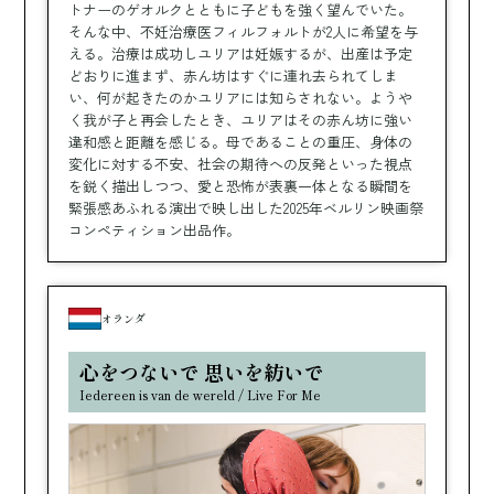
トナーのゲオルクとともに子どもを強く望んでいた。
そんな中、不妊治療医フィルフォルトが2人に希望を与
える。治療は成功しユリアは妊娠するが、出産は予定
どおりに進まず、赤ん坊はすぐに連れ去られてしま
い、何が起きたのかユリアには知らされない。ようや
く我が子と再会したとき、ユリアはその赤ん坊に強い
違和感と距離を感じる。母であることの重圧、身体の
変化に対する不安、社会の期待への反発といった視点
を鋭く描出しつつ、愛と恐怖が表裏一体となる瞬間を
緊張感あふれる演出で映し出した2025年ベルリン映画祭
コンペティション出品作。
オランダ
心をつないで 思いを紡いで
Iedereen is van de wereld / Live For Me