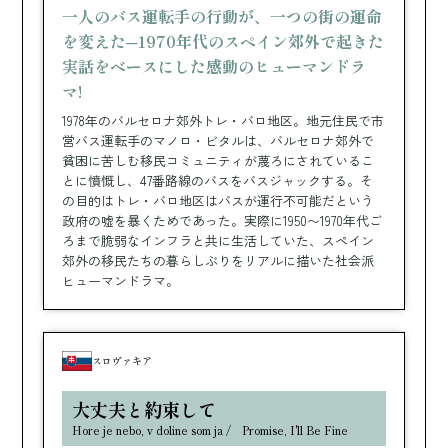
一人のバス運転手の行動が、一つの街の運命
を変えた─1970年代のスペイン郊外で起きた
実話をベースにした感動のヒューマンドラ
マ!
1978年のバルセロナ郊外トレ・バロ地区。地元住民で市
営バス運転手のマノロ・ビタルは、バルセロナ郊外で
貧困に苦しむ移民コミュニティが蔑ろにされているこ
とに憤慨し、47番路線のバスをバスジャックする。そ
の目的はトレ・バロ地区はバスが運行不可能だという
政府の嘘を暴くためであった。実際に1950〜1970年代ご
ろまで脆弱なインフラと共に生活していた、スペイン
郊外の移民たちの暮らしぶりをリアルに描いた社会派
ヒューマンドラマ。
スロヴァキア
大丈夫と約束して
Hore je nebo, v doline som ja / Promise, I'll Be Fine