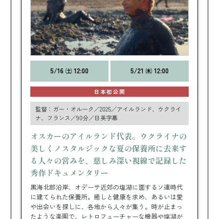
5/16 ㈯ 12:00
5/21 ㈭ 12:00
日本初公開
監督：ガー・オルーク／2025／アイルランド、ウクライ
ナ、フランス／90分／日英字幕
オスカーのアイルランド代表。ウクライナの
美しくノスタルジックな夏の保養所に去来す
る人々の営みを、慈しみ深い視線で記録した
秀作ドキュメンタリー
黒海北部沿岸、オデーサ近郊の塩湖に面するソ連時代
に建てられた保養所。癒しと健康を求め、あるいは愛
や出会いを探しに、各地から人々が集う。時が止まっ
たような楽園で、レトロフューチャーな機器や塩湖が